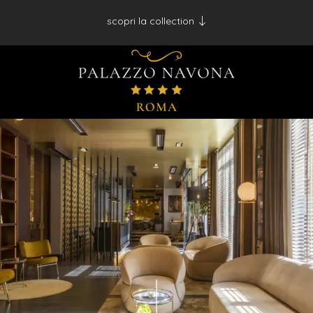
scopri la collection
Antico Albergo del Sole al Pantheon - Roma
Palazzo Navona - Roma
Desìo Charming Hotels