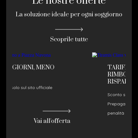
Le nostre offerte
La soluzione ideale per ogni soggiorno
Scoprile tutte
TARIFFA NON
RIMBORSABILE - PREPAGA E
RISPARMIA
Sconto sulla tariffa flessibile.
Prepagamento alla conferma. 100% di
penalità in caso di cancellazi...
rta
Vai all'offerta