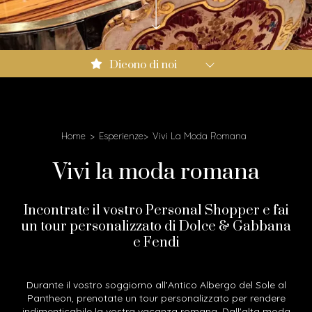
Booking.com: 9.0
Dicono di noi
Expedia: 8.6
Google: 4.5
Tripadvisor: 4.3
Home
Esperienze
Vivi La Moda Romana
Vivi la moda romana
Incontrate il vostro Personal Shopper e fai
un tour personalizzato di Dolce & Gabbana
e Fendi
Durante il vostro soggiorno all'Antico Albergo del Sole al
Pantheon, prenotate un tour personalizzato per rendere
indimenticabile la vostra vacanza romana. Dall'alta moda