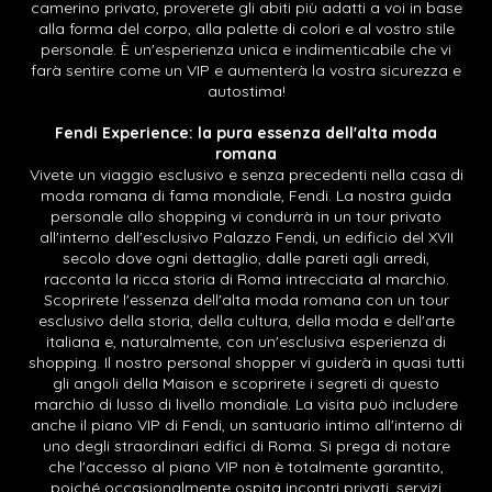
camerino privato, proverete gli abiti più adatti a voi in base
alla forma del corpo, alla palette di colori e al vostro stile
personale. È un'esperienza unica e indimenticabile che vi
farà sentire come un VIP e aumenterà la vostra sicurezza e
autostima!
Fendi Experience: la pura essenza dell'alta moda
romana
Vivete un viaggio esclusivo e senza precedenti nella casa di
moda romana di fama mondiale, Fendi. La nostra guida
personale allo shopping vi condurrà in un tour privato
all'interno dell'esclusivo Palazzo Fendi, un edificio del XVII
secolo dove ogni dettaglio, dalle pareti agli arredi,
racconta la ricca storia di Roma intrecciata al marchio.
Scoprirete l'essenza dell'alta moda romana con un tour
esclusivo della storia, della cultura, della moda e dell'arte
italiana e, naturalmente, con un'esclusiva esperienza di
shopping. Il nostro personal shopper vi guiderà in quasi tutti
gli angoli della Maison e scoprirete i segreti di questo
marchio di lusso di livello mondiale. La visita può includere
anche il piano VIP di Fendi, un santuario intimo all'interno di
uno degli straordinari edifici di Roma. Si prega di notare
che l'accesso al piano VIP non è totalmente garantito,
poiché occasionalmente ospita incontri privati, servizi