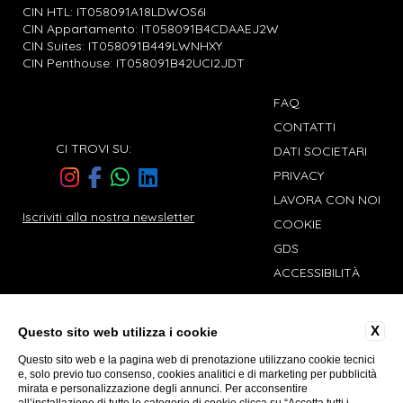
CIN HTL: IT058091A18LDWOS6I
CIN Appartamento: IT058091B4CDAAEJ2W
CIN Suites: IT058091B449LWNHXY
CIN Penthouse: IT058091B42UCI2JDT
FAQ
CONTATTI
CI TROVI SU:
DATI SOCIETARI
PRIVACY
LAVORA CON NOI
Iscriviti alla nostra newsletter
COOKIE
GDS
ACCESSIBILITÀ
X
Questo sito web utilizza i cookie
Desio Charming Hotels
Questo sito web e la pagina web di prenotazione utilizzano cookie tecnici
Palazzo Navona
e, solo previo tuo consenso, cookies analitici e di marketing per pubblicità
mirata e personalizzazione degli annunci. Per acconsentire