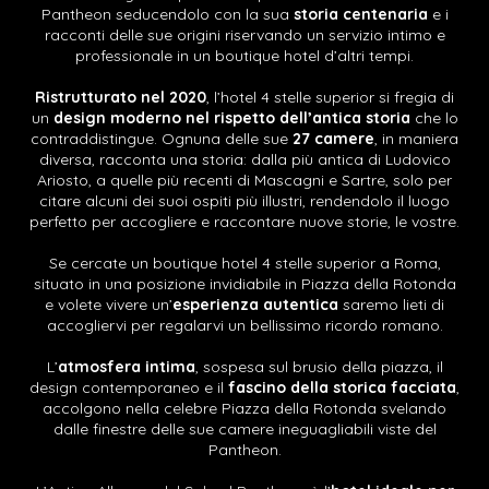
Pantheon seducendolo con la sua
storia centenaria
e i
racconti delle sue origini riservando un servizio intimo e
professionale in un boutique hotel d’altri tempi.
Ristrutturato nel 2020
, l’hotel 4 stelle superior si fregia di
un
design moderno nel rispetto dell’antica storia
che lo
contraddistingue. Ognuna delle sue
27 camere
, in maniera
diversa, racconta una storia: dalla più antica di Ludovico
Ariosto, a quelle più recenti di Mascagni e Sartre, solo per
citare alcuni dei suoi ospiti più illustri, rendendolo il luogo
perfetto per accogliere e raccontare nuove storie, le vostre.
Se cercate un boutique hotel 4 stelle superior a Roma,
situato in una posizione invidiabile in Piazza della Rotonda
e volete vivere un’
esperienza autentica
saremo lieti di
accogliervi per regalarvi un bellissimo ricordo romano.
L’
atmosfera intima
, sospesa sul brusio della piazza, il
design contemporaneo e il
fascino della storica facciata
,
accolgono nella celebre Piazza della Rotonda svelando
dalle finestre delle sue camere ineguagliabili viste del
Pantheon.