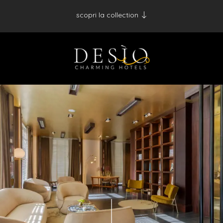
scopri la collection
Antico Albergo del Sole al Pantheon - Roma
Palazzo Navona - Roma
Desìo Charming Hotels